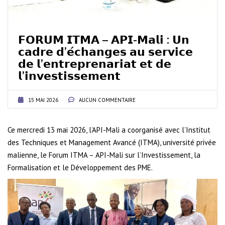
𝗙𝗢𝗥𝗨𝗠 𝗜𝗧𝗠𝗔 – 𝗔𝗣𝗜-𝗠𝗮𝗹𝗶 : 𝗨𝗻
𝗰𝗮𝗱𝗿𝗲 𝗱’𝗲́𝗰𝗵𝗮𝗻𝗴𝗲𝘀 𝗮𝘂 𝘀𝗲𝗿𝘃𝗶𝗰𝗲
𝗱𝗲 𝗹’𝗲𝗻𝘁𝗿𝗲𝗽𝗿𝗲𝗻𝗮𝗿𝗶𝗮𝘁 𝗲𝘁 𝗱𝗲
𝗹’𝗶𝗻𝘃𝗲𝘀𝘁𝗶𝘀𝘀𝗲𝗺𝗲𝗻𝘁
15 MAI 2026
AUCUN COMMENTAIRE
Ce mercredi 13 mai 2026, l’API-Mali a coorganisé avec l’Institut
des Techniques et Management Avancé (ITMA), université privée
malienne, le Forum ITMA – API-Mali sur l’Investissement, la
Formalisation et le Développement des PME.