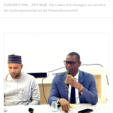
𝗙𝗢𝗥𝗨𝗠 𝗜𝗧𝗠𝗔 – 𝗔𝗣𝗜-𝗠𝗮𝗹𝗶 : 𝗨𝗻 𝗰𝗮𝗱𝗿𝗲 𝗱’𝗲́𝗰𝗵𝗮𝗻𝗴𝗲𝘀 𝗮𝘂 𝘀𝗲𝗿𝘃𝗶𝗰𝗲
𝗱𝗲 𝗹’𝗲𝗻𝘁𝗿𝗲𝗽𝗿𝗲𝗻𝗮𝗿𝗶𝗮𝘁 𝗲𝘁 𝗱𝗲 𝗹’𝗶𝗻𝘃𝗲𝘀𝘁𝗶𝘀𝘀𝗲𝗺𝗲𝗻𝘁