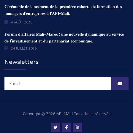
𝐂𝐞́𝐫𝐞́𝐦𝐨𝐧𝐢𝐞 𝐝𝐞 𝐥𝐚𝐧𝐜𝐞𝐦𝐞𝐧𝐭 𝐝𝐞 𝐥𝐚 𝐩𝐫𝐞𝐦𝐢𝐞̀𝐫𝐞 𝐜𝐨𝐡𝐨𝐫𝐭𝐞 𝐝𝐞 𝐟𝐨𝐫𝐦𝐚𝐭𝐢𝐨𝐧 𝐝𝐞𝐬
𝐦𝐚𝐧𝐚𝐠𝐞𝐫𝐬 𝐝’𝐞𝐧𝐭𝐫𝐞𝐩𝐫𝐢𝐬𝐞𝐬 𝐚̀ 𝐥’𝐀𝐏𝐈-𝐌𝐚𝐥𝐢.
4 AOÛT 2026
𝐅𝐨𝐫𝐮𝐦 𝐝’𝐚𝐟𝐟𝐚𝐢𝐫𝐞𝐬 𝐌𝐚𝐥𝐢–𝐌𝐚𝐫𝐨𝐜 : 𝐮𝐧𝐞 𝐧𝐨𝐮𝐯𝐞𝐥𝐥𝐞 𝐝𝐲𝐧𝐚𝐦𝐢𝐪𝐮𝐞 𝐚𝐮 𝐬𝐞𝐫𝐯𝐢𝐜𝐞
𝐝𝐞 𝐥’𝐢𝐧𝐯𝐞𝐬𝐭𝐢𝐬𝐬𝐞𝐦𝐞𝐧𝐭 𝐞𝐭 𝐝𝐮 𝐩𝐚𝐫𝐭𝐞𝐧𝐚𝐫𝐢𝐚𝐭 𝐞́𝐜𝐨𝐧𝐨𝐦𝐢𝐪𝐮𝐞.
24 JUILLET 2026
Newsletters
Copyright © 2026 API MALI
Tous droits réservés