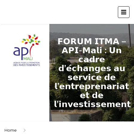
𝗙𝗢𝗥𝗨𝗠 𝗜𝗧𝗠𝗔 –
𝗔𝗣𝗜-𝗠𝗮𝗹𝗶 : 𝗨𝗻
𝗰𝗮𝗱𝗿𝗲
𝗱’𝗲́𝗰𝗵𝗮𝗻𝗴𝗲𝘀 𝗮𝘂
𝘀𝗲𝗿𝘃𝗶𝗰𝗲 𝗱𝗲
𝗹’𝗲𝗻𝘁𝗿𝗲𝗽𝗿𝗲𝗻𝗮𝗿𝗶𝗮𝘁
𝗲𝘁 𝗱𝗲
𝗹’𝗶𝗻𝘃𝗲𝘀𝘁𝗶𝘀𝘀𝗲𝗺𝗲𝗻𝘁
Home