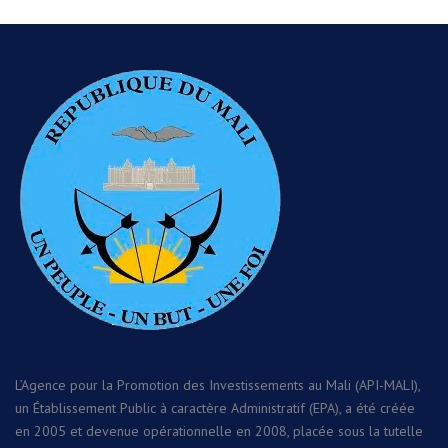
L’Agence pour la Promotion des Investissements au Mali (API-MALI),
un Établissement Public à caractère Administratif (EPA), a été créée
en 2005 et devenue opérationnelle en 2008, placée sous la tutelle