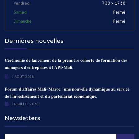
Vendredi
7:30 > 17:30
Samedi
Fermé
Dimanche
Fermé
Dernières nouvelles
𝐂𝐞́𝐫𝐞́𝐦𝐨𝐧𝐢𝐞 𝐝𝐞 𝐥𝐚𝐧𝐜𝐞𝐦𝐞𝐧𝐭 𝐝𝐞 𝐥𝐚 𝐩𝐫𝐞𝐦𝐢𝐞̀𝐫𝐞 𝐜𝐨𝐡𝐨𝐫𝐭𝐞 𝐝𝐞 𝐟𝐨𝐫𝐦𝐚𝐭𝐢𝐨𝐧 𝐝𝐞𝐬
𝐦𝐚𝐧𝐚𝐠𝐞𝐫𝐬 𝐝’𝐞𝐧𝐭𝐫𝐞𝐩𝐫𝐢𝐬𝐞𝐬 𝐚̀ 𝐥’𝐀𝐏𝐈-𝐌𝐚𝐥𝐢.
4 AOÛT 2026
𝐅𝐨𝐫𝐮𝐦 𝐝’𝐚𝐟𝐟𝐚𝐢𝐫𝐞𝐬 𝐌𝐚𝐥𝐢–𝐌𝐚𝐫𝐨𝐜 : 𝐮𝐧𝐞 𝐧𝐨𝐮𝐯𝐞𝐥𝐥𝐞 𝐝𝐲𝐧𝐚𝐦𝐢𝐪𝐮𝐞 𝐚𝐮 𝐬𝐞𝐫𝐯𝐢𝐜𝐞
𝐝𝐞 𝐥’𝐢𝐧𝐯𝐞𝐬𝐭𝐢𝐬𝐬𝐞𝐦𝐞𝐧𝐭 𝐞𝐭 𝐝𝐮 𝐩𝐚𝐫𝐭𝐞𝐧𝐚𝐫𝐢𝐚𝐭 𝐞́𝐜𝐨𝐧𝐨𝐦𝐢𝐪𝐮𝐞.
24 JUILLET 2026
Newsletters