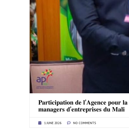
𝐏𝐚𝐫𝐭𝐢𝐜𝐢𝐩𝐚𝐭𝐢𝐨𝐧 𝐝𝐞 𝐥’𝐀𝐠𝐞𝐧𝐜𝐞 𝐩𝐨𝐮𝐫 𝐥𝐚
𝐦𝐚𝐧𝐚𝐠𝐞𝐫𝐬 𝐝’𝐞𝐧𝐭𝐫𝐞𝐩𝐫𝐢𝐬𝐞𝐬 𝐝𝐮 𝐌𝐚𝐥𝐢
1 JUNE 2026
NO COMMENTS