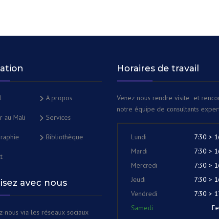
ation
Horaires de travail
l
A propos
Venez nous rendre visite et renco
notre équipe de consultants expert
ir au Mali
Services
raphie
Bibliothèque
Lundi
7:30 > 1
Mardi
7:30 > 1
t
Mercredi
7:30 > 1
Jeudi
7:30 > 1
lisez avec nous
Vendredi
7:30 > 1
Samedi
F
z-nous via les réseaux sociaux