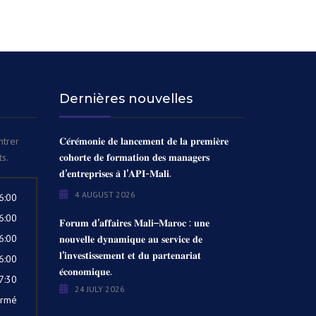
Dernières nouvelles
ntrer
𝐂𝐞́𝐫𝐞́𝐦𝐨𝐧𝐢𝐞 𝐝𝐞 𝐥𝐚𝐧𝐜𝐞𝐦𝐞𝐧𝐭 𝐝𝐞 𝐥𝐚 𝐩𝐫𝐞𝐦𝐢𝐞̀𝐫𝐞
s.
𝐜𝐨𝐡𝐨𝐫𝐭𝐞 𝐝𝐞 𝐟𝐨𝐫𝐦𝐚𝐭𝐢𝐨𝐧 𝐝𝐞𝐬 𝐦𝐚𝐧𝐚𝐠𝐞𝐫𝐬
𝐝’𝐞𝐧𝐭𝐫𝐞𝐩𝐫𝐢𝐬𝐞𝐬 𝐚̀ 𝐥’𝐀𝐏𝐈-𝐌𝐚𝐥𝐢.
4 AUGUST 2026
6:00
6:00
𝐅𝐨𝐫𝐮𝐦 𝐝’𝐚𝐟𝐟𝐚𝐢𝐫𝐞𝐬 𝐌𝐚𝐥𝐢–𝐌𝐚𝐫𝐨𝐜 : 𝐮𝐧𝐞
6:00
𝐧𝐨𝐮𝐯𝐞𝐥𝐥𝐞 𝐝𝐲𝐧𝐚𝐦𝐢𝐪𝐮𝐞 𝐚𝐮 𝐬𝐞𝐫𝐯𝐢𝐜𝐞 𝐝𝐞
𝐥’𝐢𝐧𝐯𝐞𝐬𝐭𝐢𝐬𝐬𝐞𝐦𝐞𝐧𝐭 𝐞𝐭 𝐝𝐮 𝐩𝐚𝐫𝐭𝐞𝐧𝐚𝐫𝐢𝐚𝐭
6:00
𝐞́𝐜𝐨𝐧𝐨𝐦𝐢𝐪𝐮𝐞.
7:30
24 JULY 2026
ermé