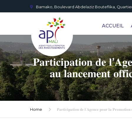
Bamako, Boulevard Abdelaziz Bouteflika, Quartier
ACCUEIL
𝐏𝐚𝐫𝐭𝐢𝐜𝐢𝐩𝐚𝐭𝐢𝐨𝐧 𝐝𝐞 𝐥’𝐀𝐠
𝐚𝐮 𝐥𝐚𝐧𝐜𝐞𝐦𝐞𝐧𝐭 𝐨𝐟𝐟𝐢
Home
𝐏𝐚𝐫𝐭𝐢𝐜𝐢𝐩𝐚𝐭𝐢𝐨𝐧 𝐝𝐞 𝐥’𝐀𝐠𝐞𝐧𝐜𝐞 𝐩𝐨𝐮𝐫 𝐥𝐚 𝐏𝐫𝐨𝐦𝐨𝐭𝐢𝐨𝐧 