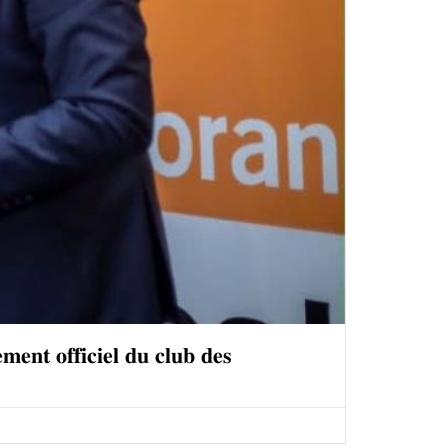
𝐦𝐞𝐧𝐭 𝐨𝐟𝐟𝐢𝐜𝐢𝐞𝐥 𝐝𝐮 𝐜𝐥𝐮𝐛 𝐝𝐞𝐬