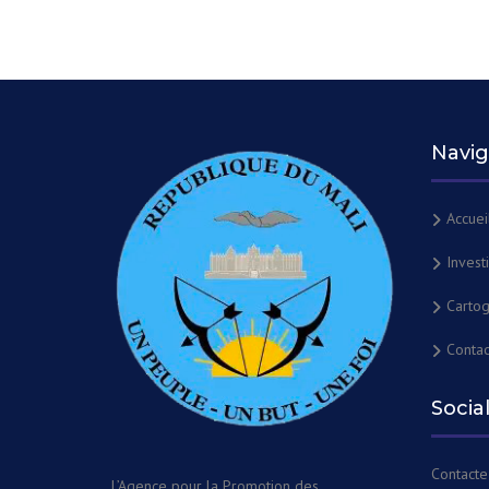
Navig
Accuei
Invest
Cartog
Contac
Socia
Contacte
L’Agence pour la Promotion des