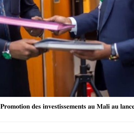
 𝐏𝐫𝐨𝐦𝐨𝐭𝐢𝐨𝐧 𝐝𝐞𝐬 𝐢𝐧𝐯𝐞𝐬𝐭𝐢𝐬𝐬𝐞𝐦𝐞𝐧𝐭𝐬 𝐚𝐮 𝐌𝐚𝐥𝐢 𝐚𝐮 𝐥𝐚𝐧𝐜𝐞