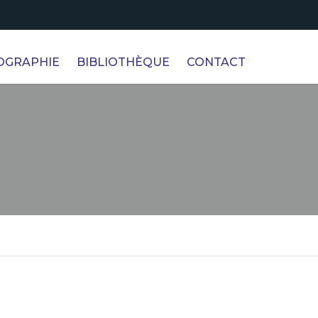
OGRAPHIE
BIBLIOTHÈQUE
CONTACT
MÉDIATHÈQUE
SUCCESS STORIES
ÉVÈNEMENTS#
FORUM OCI
IVI
S
NTER