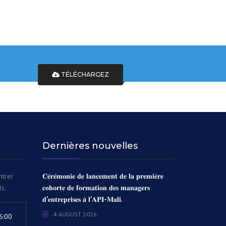
TÉLÉCHARGEZ
Dernières nouvelles
ntrer
𝐂𝐞́𝐫𝐞́𝐦𝐨𝐧𝐢𝐞 𝐝𝐞 𝐥𝐚𝐧𝐜𝐞𝐦𝐞𝐧𝐭 𝐝𝐞 𝐥𝐚 𝐩𝐫𝐞𝐦𝐢𝐞̀𝐫𝐞
s.
𝐜𝐨𝐡𝐨𝐫𝐭𝐞 𝐝𝐞 𝐟𝐨𝐫𝐦𝐚𝐭𝐢𝐨𝐧 𝐝𝐞𝐬 𝐦𝐚𝐧𝐚𝐠𝐞𝐫𝐬
𝐝’𝐞𝐧𝐭𝐫𝐞𝐩𝐫𝐢𝐬𝐞𝐬 𝐚̀ 𝐥’𝐀𝐏𝐈-𝐌𝐚𝐥𝐢.
4 AUGUST 2026
6:00