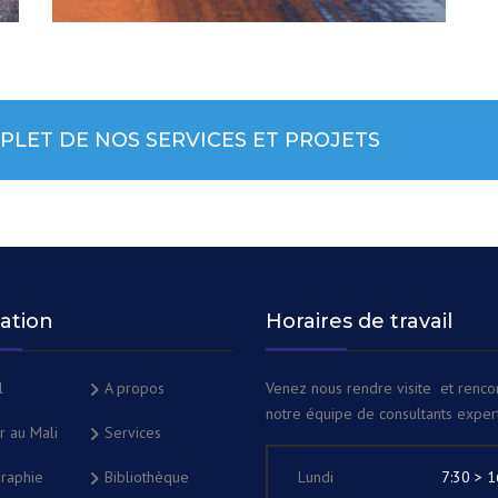
LET DE NOS SERVICES ET PROJETS
ation
Horaires de travail
l
A propos
Venez nous rendre visite et renco
notre équipe de consultants expert
ir au Mali
Services
raphie
Bibliothèque
Lundi
7:30 > 1