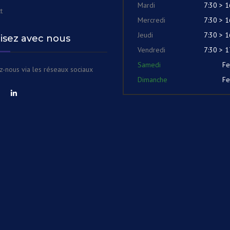
Mardi
7:30 > 1
t
Mercredi
7:30 > 1
Jeudi
7:30 > 1
lisez avec nous
Vendredi
7:30 > 1
Samedi
F
z-nous via les réseaux sociaux
Dimanche
F