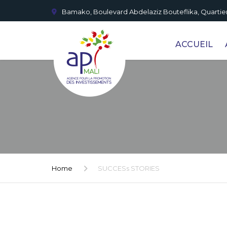
Bamako, Boulevard Abdelaziz Bouteflika, Quartier
ACCUEIL
Home
SUCCESs STORIES