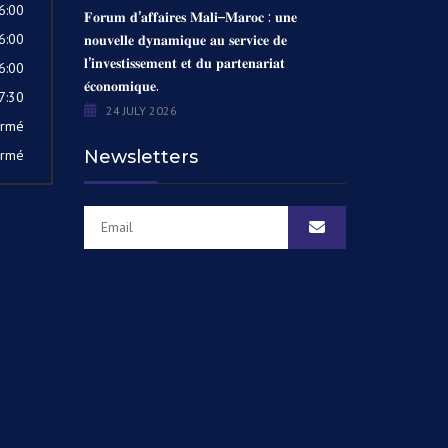
6:00
𝐅𝐨𝐫𝐮𝐦 𝐝’𝐚𝐟𝐟𝐚𝐢𝐫𝐞𝐬 𝐌𝐚𝐥𝐢–𝐌𝐚𝐫𝐨𝐜 : 𝐮𝐧𝐞
6:00
𝐧𝐨𝐮𝐯𝐞𝐥𝐥𝐞 𝐝𝐲𝐧𝐚𝐦𝐢𝐪𝐮𝐞 𝐚𝐮 𝐬𝐞𝐫𝐯𝐢𝐜𝐞 𝐝𝐞
𝐥’𝐢𝐧𝐯𝐞𝐬𝐭𝐢𝐬𝐬𝐞𝐦𝐞𝐧𝐭 𝐞𝐭 𝐝𝐮 𝐩𝐚𝐫𝐭𝐞𝐧𝐚𝐫𝐢𝐚𝐭
6:00
𝐞́𝐜𝐨𝐧𝐨𝐦𝐢𝐪𝐮𝐞.
7:30
24 JULY 2026
ermé
ermé
Newsletters