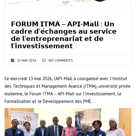
𝗙𝗢𝗥𝗨𝗠 𝗜𝗧𝗠𝗔 – 𝗔𝗣𝗜-𝗠𝗮𝗹𝗶 : 𝗨𝗻
𝗰𝗮𝗱𝗿𝗲 𝗱’𝗲́𝗰𝗵𝗮𝗻𝗴𝗲𝘀 𝗮𝘂 𝘀𝗲𝗿𝘃𝗶𝗰𝗲
𝗱𝗲 𝗹’𝗲𝗻𝘁𝗿𝗲𝗽𝗿𝗲𝗻𝗮𝗿𝗶𝗮𝘁 𝗲𝘁 𝗱𝗲
𝗹’𝗶𝗻𝘃𝗲𝘀𝘁𝗶𝘀𝘀𝗲𝗺𝗲𝗻𝘁
15 MAY 2026
NO COMMENTS
Ce mercredi 13 mai 2026, l’API-Mali a coorganisé avec l’Institut
des Techniques et Management Avancé (ITMA), université privée
malienne, le Forum ITMA – API-Mali sur l’Investissement, la
Formalisation et le Développement des PME.