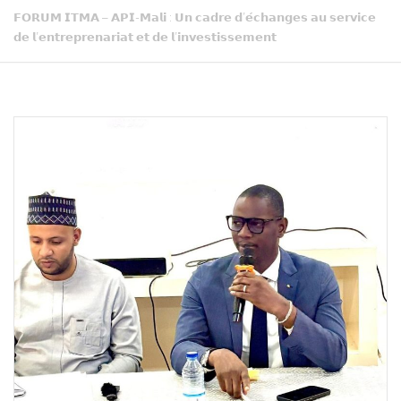
𝗙𝗢𝗥𝗨𝗠 𝗜𝗧𝗠𝗔 – 𝗔𝗣𝗜-𝗠𝗮𝗹𝗶 : 𝗨𝗻 𝗰𝗮𝗱𝗿𝗲 𝗱’𝗲́𝗰𝗵𝗮𝗻𝗴𝗲𝘀 𝗮𝘂 𝘀𝗲𝗿𝘃𝗶𝗰𝗲
𝗱𝗲 𝗹’𝗲𝗻𝘁𝗿𝗲𝗽𝗿𝗲𝗻𝗮𝗿𝗶𝗮𝘁 𝗲𝘁 𝗱𝗲 𝗹’𝗶𝗻𝘃𝗲𝘀𝘁𝗶𝘀𝘀𝗲𝗺𝗲𝗻𝘁