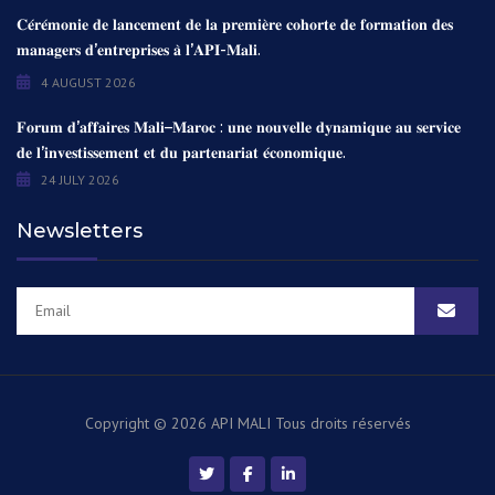
𝐂𝐞́𝐫𝐞́𝐦𝐨𝐧𝐢𝐞 𝐝𝐞 𝐥𝐚𝐧𝐜𝐞𝐦𝐞𝐧𝐭 𝐝𝐞 𝐥𝐚 𝐩𝐫𝐞𝐦𝐢𝐞̀𝐫𝐞 𝐜𝐨𝐡𝐨𝐫𝐭𝐞 𝐝𝐞 𝐟𝐨𝐫𝐦𝐚𝐭𝐢𝐨𝐧 𝐝𝐞𝐬
𝐦𝐚𝐧𝐚𝐠𝐞𝐫𝐬 𝐝’𝐞𝐧𝐭𝐫𝐞𝐩𝐫𝐢𝐬𝐞𝐬 𝐚̀ 𝐥’𝐀𝐏𝐈-𝐌𝐚𝐥𝐢.
4 AUGUST 2026
𝐅𝐨𝐫𝐮𝐦 𝐝’𝐚𝐟𝐟𝐚𝐢𝐫𝐞𝐬 𝐌𝐚𝐥𝐢–𝐌𝐚𝐫𝐨𝐜 : 𝐮𝐧𝐞 𝐧𝐨𝐮𝐯𝐞𝐥𝐥𝐞 𝐝𝐲𝐧𝐚𝐦𝐢𝐪𝐮𝐞 𝐚𝐮 𝐬𝐞𝐫𝐯𝐢𝐜𝐞
𝐝𝐞 𝐥’𝐢𝐧𝐯𝐞𝐬𝐭𝐢𝐬𝐬𝐞𝐦𝐞𝐧𝐭 𝐞𝐭 𝐝𝐮 𝐩𝐚𝐫𝐭𝐞𝐧𝐚𝐫𝐢𝐚𝐭 𝐞́𝐜𝐨𝐧𝐨𝐦𝐢𝐪𝐮𝐞.
24 JULY 2026
Newsletters
Copyright © 2026 API MALI
Tous droits réservés