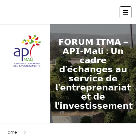
𝗙𝗢𝗥𝗨𝗠 𝗜𝗧𝗠𝗔 –
𝗔𝗣𝗜-𝗠𝗮𝗹𝗶 : 𝗨𝗻
𝗰𝗮𝗱𝗿𝗲
𝗱’𝗲́𝗰𝗵𝗮𝗻𝗴𝗲𝘀 𝗮𝘂
𝘀𝗲𝗿𝘃𝗶𝗰𝗲 𝗱𝗲
𝗹’𝗲𝗻𝘁𝗿𝗲𝗽𝗿𝗲𝗻𝗮𝗿𝗶𝗮𝘁
𝗲𝘁 𝗱𝗲
𝗹’𝗶𝗻𝘃𝗲𝘀𝘁𝗶𝘀𝘀𝗲𝗺𝗲𝗻𝘁
Home