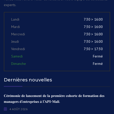
experts.
Lundi
7:30 > 16:00
Mardi
7:30 > 16:00
Mercredi
7:30 > 16:00
Jeudi
7:30 > 16:00
Vendredi
7:30 > 17:30
Samedi
Fermé
Dimanche
Fermé
Dernières nouvelles
𝐂𝐞́𝐫𝐞́𝐦𝐨𝐧𝐢𝐞 𝐝𝐞 𝐥𝐚𝐧𝐜𝐞𝐦𝐞𝐧𝐭 𝐝𝐞 𝐥𝐚 𝐩𝐫𝐞𝐦𝐢𝐞̀𝐫𝐞 𝐜𝐨𝐡𝐨𝐫𝐭𝐞 𝐝𝐞 𝐟𝐨𝐫𝐦𝐚𝐭𝐢𝐨𝐧 𝐝𝐞𝐬
𝐦𝐚𝐧𝐚𝐠𝐞𝐫𝐬 𝐝’𝐞𝐧𝐭𝐫𝐞𝐩𝐫𝐢𝐬𝐞𝐬 𝐚̀ 𝐥’𝐀𝐏𝐈-𝐌𝐚𝐥𝐢.
4 AOÛT 2026