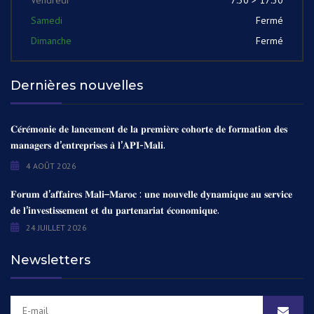
Vendredi
7:30 > 17:30
Samedi
Fermé
Dimanche
Fermé
Dernières nouvelles
𝐂𝐞́𝐫𝐞́𝐦𝐨𝐧𝐢𝐞 𝐝𝐞 𝐥𝐚𝐧𝐜𝐞𝐦𝐞𝐧𝐭 𝐝𝐞 𝐥𝐚 𝐩𝐫𝐞𝐦𝐢𝐞̀𝐫𝐞 𝐜𝐨𝐡𝐨𝐫𝐭𝐞 𝐝𝐞 𝐟𝐨𝐫𝐦𝐚𝐭𝐢𝐨𝐧 𝐝𝐞𝐬
𝐦𝐚𝐧𝐚𝐠𝐞𝐫𝐬 𝐝’𝐞𝐧𝐭𝐫𝐞𝐩𝐫𝐢𝐬𝐞𝐬 𝐚̀ 𝐥’𝐀𝐏𝐈-𝐌𝐚𝐥𝐢.
4 AOÛT 2026
𝐅𝐨𝐫𝐮𝐦 𝐝’𝐚𝐟𝐟𝐚𝐢𝐫𝐞𝐬 𝐌𝐚𝐥𝐢–𝐌𝐚𝐫𝐨𝐜 : 𝐮𝐧𝐞 𝐧𝐨𝐮𝐯𝐞𝐥𝐥𝐞 𝐝𝐲𝐧𝐚𝐦𝐢𝐪𝐮𝐞 𝐚𝐮 𝐬𝐞𝐫𝐯𝐢𝐜𝐞
𝐝𝐞 𝐥’𝐢𝐧𝐯𝐞𝐬𝐭𝐢𝐬𝐬𝐞𝐦𝐞𝐧𝐭 𝐞𝐭 𝐝𝐮 𝐩𝐚𝐫𝐭𝐞𝐧𝐚𝐫𝐢𝐚𝐭 𝐞́𝐜𝐨𝐧𝐨𝐦𝐢𝐪𝐮𝐞.
24 JUILLET 2026
Newsletters