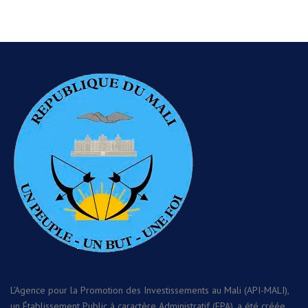
L’Agence pour la Promotion des Investissements au Mali (API-MALI),
un Établissement Public à caractère Administratif (EPA), a été créée