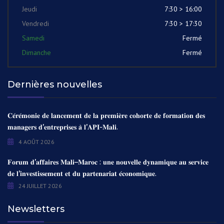
Jeudi
7:30 > 16:00
Vendredi
7:30 > 17:30
Samedi
Fermé
Dimanche
Fermé
Dernières nouvelles
𝐂𝐞́𝐫𝐞́𝐦𝐨𝐧𝐢𝐞 𝐝𝐞 𝐥𝐚𝐧𝐜𝐞𝐦𝐞𝐧𝐭 𝐝𝐞 𝐥𝐚 𝐩𝐫𝐞𝐦𝐢𝐞̀𝐫𝐞 𝐜𝐨𝐡𝐨𝐫𝐭𝐞 𝐝𝐞 𝐟𝐨𝐫𝐦𝐚𝐭𝐢𝐨𝐧 𝐝𝐞𝐬
𝐦𝐚𝐧𝐚𝐠𝐞𝐫𝐬 𝐝’𝐞𝐧𝐭𝐫𝐞𝐩𝐫𝐢𝐬𝐞𝐬 𝐚̀ 𝐥’𝐀𝐏𝐈-𝐌𝐚𝐥𝐢.
4 AOÛT 2026
𝐅𝐨𝐫𝐮𝐦 𝐝’𝐚𝐟𝐟𝐚𝐢𝐫𝐞𝐬 𝐌𝐚𝐥𝐢–𝐌𝐚𝐫𝐨𝐜 : 𝐮𝐧𝐞 𝐧𝐨𝐮𝐯𝐞𝐥𝐥𝐞 𝐝𝐲𝐧𝐚𝐦𝐢𝐪𝐮𝐞 𝐚𝐮 𝐬𝐞𝐫𝐯𝐢𝐜𝐞
𝐝𝐞 𝐥’𝐢𝐧𝐯𝐞𝐬𝐭𝐢𝐬𝐬𝐞𝐦𝐞𝐧𝐭 𝐞𝐭 𝐝𝐮 𝐩𝐚𝐫𝐭𝐞𝐧𝐚𝐫𝐢𝐚𝐭 𝐞́𝐜𝐨𝐧𝐨𝐦𝐢𝐪𝐮𝐞.
24 JUILLET 2026
Newsletters