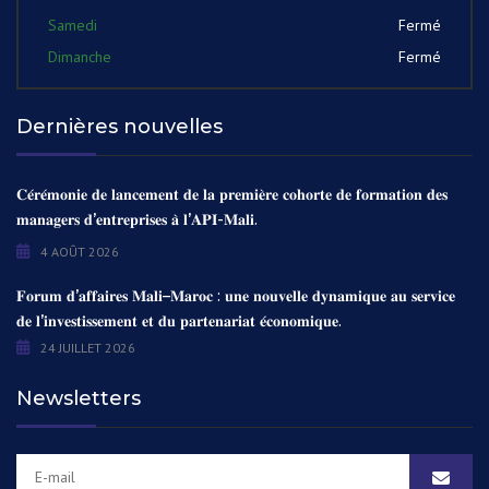
Samedi
Fermé
Dimanche
Fermé
Dernières nouvelles
𝐂𝐞́𝐫𝐞́𝐦𝐨𝐧𝐢𝐞 𝐝𝐞 𝐥𝐚𝐧𝐜𝐞𝐦𝐞𝐧𝐭 𝐝𝐞 𝐥𝐚 𝐩𝐫𝐞𝐦𝐢𝐞̀𝐫𝐞 𝐜𝐨𝐡𝐨𝐫𝐭𝐞 𝐝𝐞 𝐟𝐨𝐫𝐦𝐚𝐭𝐢𝐨𝐧 𝐝𝐞𝐬
𝐦𝐚𝐧𝐚𝐠𝐞𝐫𝐬 𝐝’𝐞𝐧𝐭𝐫𝐞𝐩𝐫𝐢𝐬𝐞𝐬 𝐚̀ 𝐥’𝐀𝐏𝐈-𝐌𝐚𝐥𝐢.
4 AOÛT 2026
𝐅𝐨𝐫𝐮𝐦 𝐝’𝐚𝐟𝐟𝐚𝐢𝐫𝐞𝐬 𝐌𝐚𝐥𝐢–𝐌𝐚𝐫𝐨𝐜 : 𝐮𝐧𝐞 𝐧𝐨𝐮𝐯𝐞𝐥𝐥𝐞 𝐝𝐲𝐧𝐚𝐦𝐢𝐪𝐮𝐞 𝐚𝐮 𝐬𝐞𝐫𝐯𝐢𝐜𝐞
𝐝𝐞 𝐥’𝐢𝐧𝐯𝐞𝐬𝐭𝐢𝐬𝐬𝐞𝐦𝐞𝐧𝐭 𝐞𝐭 𝐝𝐮 𝐩𝐚𝐫𝐭𝐞𝐧𝐚𝐫𝐢𝐚𝐭 𝐞́𝐜𝐨𝐧𝐨𝐦𝐢𝐪𝐮𝐞.
24 JUILLET 2026
Newsletters