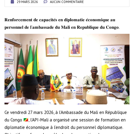
29 MARS 2026
AUCUN COMMENTAIRE
𝐑𝐞𝐧𝐟𝐨𝐫𝐜𝐞𝐦𝐞𝐧𝐭 𝐝𝐞 𝐜𝐚𝐩𝐚𝐜𝐢𝐭𝐞́𝐬 𝐞𝐧 𝐝𝐢𝐩𝐥𝐨𝐦𝐚𝐭𝐢𝐞 𝐞́𝐜𝐨𝐧𝐨𝐦𝐢𝐪𝐮𝐞 𝐚𝐮
𝐩𝐞𝐫𝐬𝐨𝐧𝐧𝐞𝐥 𝐝𝐞 𝐥’𝐚𝐦𝐛𝐚𝐬𝐬𝐚𝐝𝐞 𝐝𝐮 𝐌𝐚𝐥𝐢 𝐞𝐧 𝐑𝐞𝐩𝐮𝐛𝐥𝐢𝐪𝐮𝐞 𝐝𝐮 𝐂𝐨𝐧𝐠𝐨.
Ce vendredi 27 mars 2026, à l’Ambassade du Mali en République
du Congo
, l’API-Mali a organisé une session de formation en
diplomatie économique à l’endroit du personnel diplomatique.