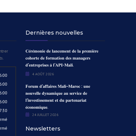
Dernières nouvelles
ntrer
𝐂𝐞́𝐫𝐞́𝐦𝐨𝐧𝐢𝐞 𝐝𝐞 𝐥𝐚𝐧𝐜𝐞𝐦𝐞𝐧𝐭 𝐝𝐞 𝐥𝐚 𝐩𝐫𝐞𝐦𝐢𝐞̀𝐫𝐞
s.
𝐜𝐨𝐡𝐨𝐫𝐭𝐞 𝐝𝐞 𝐟𝐨𝐫𝐦𝐚𝐭𝐢𝐨𝐧 𝐝𝐞𝐬 𝐦𝐚𝐧𝐚𝐠𝐞𝐫𝐬
𝐝’𝐞𝐧𝐭𝐫𝐞𝐩𝐫𝐢𝐬𝐞𝐬 𝐚̀ 𝐥’𝐀𝐏𝐈-𝐌𝐚𝐥𝐢.
4 AOÛT 2026
6:00
6:00
𝐅𝐨𝐫𝐮𝐦 𝐝’𝐚𝐟𝐟𝐚𝐢𝐫𝐞𝐬 𝐌𝐚𝐥𝐢–𝐌𝐚𝐫𝐨𝐜 : 𝐮𝐧𝐞
6:00
𝐧𝐨𝐮𝐯𝐞𝐥𝐥𝐞 𝐝𝐲𝐧𝐚𝐦𝐢𝐪𝐮𝐞 𝐚𝐮 𝐬𝐞𝐫𝐯𝐢𝐜𝐞 𝐝𝐞
𝐥’𝐢𝐧𝐯𝐞𝐬𝐭𝐢𝐬𝐬𝐞𝐦𝐞𝐧𝐭 𝐞𝐭 𝐝𝐮 𝐩𝐚𝐫𝐭𝐞𝐧𝐚𝐫𝐢𝐚𝐭
6:00
𝐞́𝐜𝐨𝐧𝐨𝐦𝐢𝐪𝐮𝐞.
7:30
24 JUILLET 2026
ermé
ermé
Newsletters