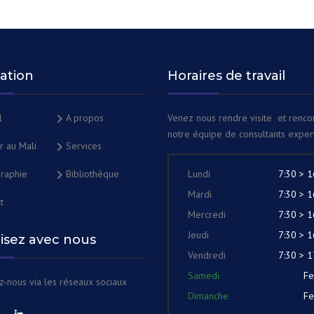
ation
Horaires de travail
l
A propos
Venez nous rendre visite et renco
notre équipe de consultants expert
ir au Mali
Services
raphie
Bibliothèque
Lundi
7:30 > 1
Mardi
7:30 > 1
t
Mercredi
7:30 > 1
Jeudi
7:30 > 1
lisez avec nous
Vendredi
7:30 > 1
Samedi
F
z-nous via les réseaux sociaux
Dimanche
F