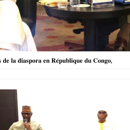
 𝐝𝐞 𝐥𝐚 𝐝𝐢𝐚𝐬𝐩𝐨𝐫𝐚 𝐞𝐧 𝐑𝐞́𝐩𝐮𝐛𝐥𝐢𝐪𝐮𝐞 𝐝𝐮 𝐂𝐨𝐧𝐠𝐨,