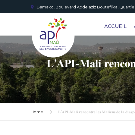
Bamako, Boulevard Abdelaziz Bouteflika, Quartier
ACCUEIL
𝐋’𝐀𝐏𝐈-𝐌𝐚𝐥𝐢 𝐫𝐞𝐧𝐜𝐨𝐧𝐭
Home
𝐋’𝐀𝐏𝐈-𝐌𝐚𝐥𝐢 𝐫𝐞𝐧𝐜𝐨𝐧𝐭𝐫𝐞 𝐥𝐞𝐬 𝐌𝐚𝐥𝐢𝐞𝐧𝐬 𝐝𝐞 𝐥𝐚 𝐝𝐢𝐚𝐬