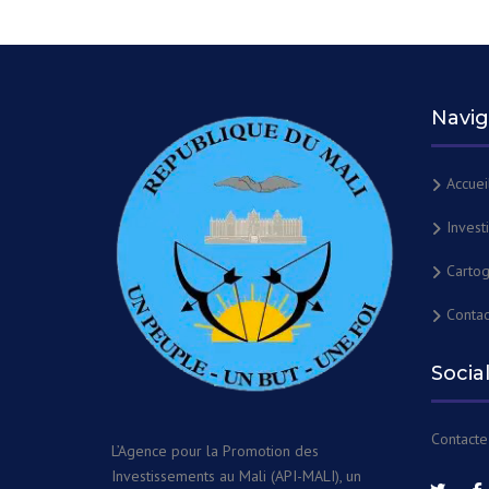
Navig
Accuei
Invest
Cartog
Contac
Socia
Contacte
L’Agence pour la Promotion des
Investissements au Mali (API-MALI), un