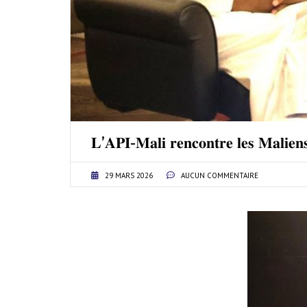
𝐋’𝐀𝐏𝐈-𝐌𝐚𝐥𝐢 𝐫𝐞𝐧𝐜𝐨𝐧𝐭𝐫𝐞 𝐥𝐞𝐬 𝐌𝐚𝐥𝐢𝐞𝐧
29 MARS 2026
AUCUN COMMENTAIRE