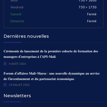
Jeudi
7:30 > 16:00
Vendredi
7:30 > 17:30
Samedi
Fermé
Dimanche
Fermé
Dernières nouvelles
𝐂𝐞́𝐫𝐞́𝐦𝐨𝐧𝐢𝐞 𝐝𝐞 𝐥𝐚𝐧𝐜𝐞𝐦𝐞𝐧𝐭 𝐝𝐞 𝐥𝐚 𝐩𝐫𝐞𝐦𝐢𝐞̀𝐫𝐞 𝐜𝐨𝐡𝐨𝐫𝐭𝐞 𝐝𝐞 𝐟𝐨𝐫𝐦𝐚𝐭𝐢𝐨𝐧 𝐝𝐞𝐬
𝐦𝐚𝐧𝐚𝐠𝐞𝐫𝐬 𝐝’𝐞𝐧𝐭𝐫𝐞𝐩𝐫𝐢𝐬𝐞𝐬 𝐚̀ 𝐥’𝐀𝐏𝐈-𝐌𝐚𝐥𝐢.
4 AOÛT 2026
𝐅𝐨𝐫𝐮𝐦 𝐝’𝐚𝐟𝐟𝐚𝐢𝐫𝐞𝐬 𝐌𝐚𝐥𝐢–𝐌𝐚𝐫𝐨𝐜 : 𝐮𝐧𝐞 𝐧𝐨𝐮𝐯𝐞𝐥𝐥𝐞 𝐝𝐲𝐧𝐚𝐦𝐢𝐪𝐮𝐞 𝐚𝐮 𝐬𝐞𝐫𝐯𝐢𝐜𝐞
𝐝𝐞 𝐥’𝐢𝐧𝐯𝐞𝐬𝐭𝐢𝐬𝐬𝐞𝐦𝐞𝐧𝐭 𝐞𝐭 𝐝𝐮 𝐩𝐚𝐫𝐭𝐞𝐧𝐚𝐫𝐢𝐚𝐭 𝐞́𝐜𝐨𝐧𝐨𝐦𝐢𝐪𝐮𝐞.
24 JUILLET 2026
Newsletters