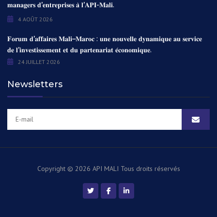
𝐦𝐚𝐧𝐚𝐠𝐞𝐫𝐬 𝐝’𝐞𝐧𝐭𝐫𝐞𝐩𝐫𝐢𝐬𝐞𝐬 𝐚̀ 𝐥’𝐀𝐏𝐈-𝐌𝐚𝐥𝐢.
4 AOÛT 2026
𝐅𝐨𝐫𝐮𝐦 𝐝’𝐚𝐟𝐟𝐚𝐢𝐫𝐞𝐬 𝐌𝐚𝐥𝐢–𝐌𝐚𝐫𝐨𝐜 : 𝐮𝐧𝐞 𝐧𝐨𝐮𝐯𝐞𝐥𝐥𝐞 𝐝𝐲𝐧𝐚𝐦𝐢𝐪𝐮𝐞 𝐚𝐮 𝐬𝐞𝐫𝐯𝐢𝐜𝐞
𝐝𝐞 𝐥’𝐢𝐧𝐯𝐞𝐬𝐭𝐢𝐬𝐬𝐞𝐦𝐞𝐧𝐭 𝐞𝐭 𝐝𝐮 𝐩𝐚𝐫𝐭𝐞𝐧𝐚𝐫𝐢𝐚𝐭 𝐞́𝐜𝐨𝐧𝐨𝐦𝐢𝐪𝐮𝐞.
24 JUILLET 2026
Newsletters
Copyright © 2026 API MALI
Tous droits réservés