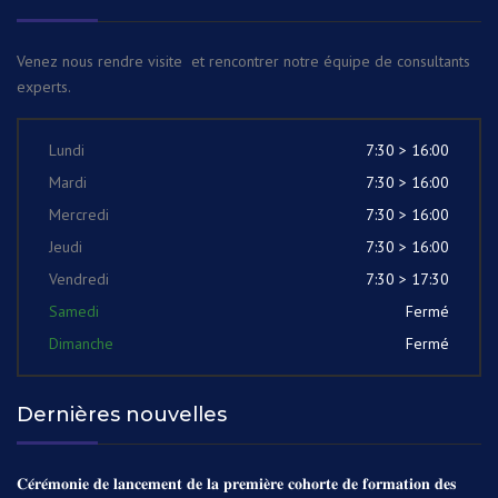
Venez nous rendre visite et rencontrer notre équipe de consultants
experts.
Lundi
7:30 > 16:00
Mardi
7:30 > 16:00
Mercredi
7:30 > 16:00
Jeudi
7:30 > 16:00
Vendredi
7:30 > 17:30
Samedi
Fermé
Dimanche
Fermé
Dernières nouvelles
𝐂𝐞́𝐫𝐞́𝐦𝐨𝐧𝐢𝐞 𝐝𝐞 𝐥𝐚𝐧𝐜𝐞𝐦𝐞𝐧𝐭 𝐝𝐞 𝐥𝐚 𝐩𝐫𝐞𝐦𝐢𝐞̀𝐫𝐞 𝐜𝐨𝐡𝐨𝐫𝐭𝐞 𝐝𝐞 𝐟𝐨𝐫𝐦𝐚𝐭𝐢𝐨𝐧 𝐝𝐞𝐬