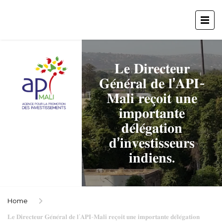
𝐋𝐞 𝐃𝐢𝐫𝐞𝐜𝐭𝐞𝐮𝐫
𝐆𝐞́𝐧𝐞́𝐫𝐚𝐥 𝐝𝐞 𝐥’𝐀𝐏𝐈-
𝐌𝐚𝐥𝐢 𝐫𝐞𝐜̧𝐨𝐢𝐭 𝐮𝐧𝐞
𝐢𝐦𝐩𝐨𝐫𝐭𝐚𝐧𝐭𝐞
𝐝𝐞́𝐥𝐞́𝐠𝐚𝐭𝐢𝐨𝐧
𝐝’𝐢𝐧𝐯𝐞𝐬𝐭𝐢𝐬𝐬𝐞𝐮𝐫𝐬
𝐢𝐧𝐝𝐢𝐞𝐧𝐬.
Home
𝐋𝐞 𝐃𝐢𝐫𝐞𝐜𝐭𝐞𝐮𝐫 𝐆𝐞́𝐧𝐞́𝐫𝐚𝐥 𝐝𝐞 𝐥’𝐀𝐏𝐈-𝐌𝐚𝐥𝐢 𝐫𝐞𝐜̧𝐨𝐢𝐭 𝐮𝐧𝐞 𝐢𝐦𝐩𝐨𝐫𝐭𝐚𝐧𝐭𝐞 𝐝𝐞́𝐥𝐞́𝐠𝐚𝐭𝐢𝐨𝐧