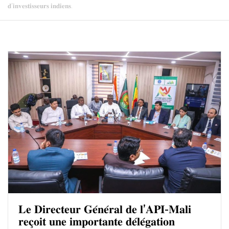
𝐝’𝐢𝐧𝐯𝐞𝐬𝐭𝐢𝐬𝐬𝐞𝐮𝐫𝐬 𝐢𝐧𝐝𝐢𝐞𝐧𝐬.
𝐋𝐞 𝐃𝐢𝐫𝐞𝐜𝐭𝐞𝐮𝐫 𝐆𝐞́𝐧𝐞́𝐫𝐚𝐥 𝐝𝐞 𝐥’𝐀𝐏𝐈-𝐌𝐚𝐥𝐢
𝐫𝐞𝐜̧𝐨𝐢𝐭 𝐮𝐧𝐞 𝐢𝐦𝐩𝐨𝐫𝐭𝐚𝐧𝐭𝐞 𝐝𝐞́𝐥𝐞́𝐠𝐚𝐭𝐢𝐨𝐧