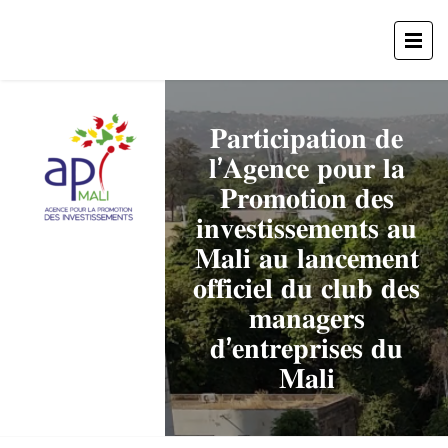
𝐏𝐚𝐫𝐭𝐢𝐜𝐢𝐩𝐚𝐭𝐢𝐨𝐧 𝐝𝐞
𝐥’𝐀𝐠𝐞𝐧𝐜𝐞 𝐩𝐨𝐮𝐫 𝐥𝐚
𝐏𝐫𝐨𝐦𝐨𝐭𝐢𝐨𝐧 𝐝𝐞𝐬
𝐢𝐧𝐯𝐞𝐬𝐭𝐢𝐬𝐬𝐞𝐦𝐞𝐧𝐭𝐬 𝐚𝐮
𝐌𝐚𝐥𝐢 𝐚𝐮 𝐥𝐚𝐧𝐜𝐞𝐦𝐞𝐧𝐭
𝐨𝐟𝐟𝐢𝐜𝐢𝐞𝐥 𝐝𝐮 𝐜𝐥𝐮𝐛 𝐝𝐞𝐬
𝐦𝐚𝐧𝐚𝐠𝐞𝐫𝐬
𝐝’𝐞𝐧𝐭𝐫𝐞𝐩𝐫𝐢𝐬𝐞𝐬 𝐝𝐮
𝐌𝐚𝐥𝐢