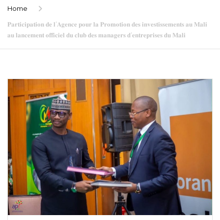
Home
𝐏𝐚𝐫𝐭𝐢𝐜𝐢𝐩𝐚𝐭𝐢𝐨𝐧 𝐝𝐞 𝐥’𝐀𝐠𝐞𝐧𝐜𝐞 𝐩𝐨𝐮𝐫 𝐥𝐚 𝐏𝐫𝐨𝐦𝐨𝐭𝐢𝐨𝐧 𝐝𝐞𝐬 𝐢𝐧𝐯𝐞𝐬𝐭𝐢𝐬𝐬𝐞𝐦𝐞𝐧𝐭𝐬 𝐚𝐮 𝐌𝐚𝐥𝐢
𝐚𝐮 𝐥𝐚𝐧𝐜𝐞𝐦𝐞𝐧𝐭 𝐨𝐟𝐟𝐢𝐜𝐢𝐞𝐥 𝐝𝐮 𝐜𝐥𝐮𝐛 𝐝𝐞𝐬 𝐦𝐚𝐧𝐚𝐠𝐞𝐫𝐬 𝐝’𝐞𝐧𝐭𝐫𝐞𝐩𝐫𝐢𝐬𝐞𝐬 𝐝𝐮 𝐌𝐚𝐥𝐢