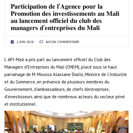
𝐏𝐚𝐫𝐭𝐢𝐜𝐢𝐩𝐚𝐭𝐢𝐨𝐧 𝐝𝐞 𝐥’𝐀𝐠𝐞𝐧𝐜𝐞 𝐩𝐨𝐮𝐫 𝐥𝐚
𝐏𝐫𝐨𝐦𝐨𝐭𝐢𝐨𝐧 𝐝𝐞𝐬 𝐢𝐧𝐯𝐞𝐬𝐭𝐢𝐬𝐬𝐞𝐦𝐞𝐧𝐭𝐬 𝐚𝐮 𝐌𝐚𝐥𝐢
𝐚𝐮 𝐥𝐚𝐧𝐜𝐞𝐦𝐞𝐧𝐭 𝐨𝐟𝐟𝐢𝐜𝐢𝐞𝐥 𝐝𝐮 𝐜𝐥𝐮𝐛 𝐝𝐞𝐬
𝐦𝐚𝐧𝐚𝐠𝐞𝐫𝐬 𝐝’𝐞𝐧𝐭𝐫𝐞𝐩𝐫𝐢𝐬𝐞𝐬 𝐝𝐮 𝐌𝐚𝐥𝐢
1 JUIN 2026
AUCUN COMMENTAIRE
L’ API-Mali a pris part au lancement officiel du Club des
Managers d’Entreprises du Mali (CMEM), placé sous le haut
parrainage de M. Moussa Alassane Diallo, Ministre de l’Industrie
et du Commerce, en présence de plusieurs membres du
Gouvernement, d’ambassadeurs, de chefs d’entreprises,
d’investisseurs ainsi que de nombreux acteurs du secteur privé
et institutionnel.