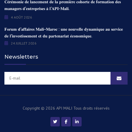
𝐂𝐞́𝐫𝐞́𝐦𝐨𝐧𝐢𝐞 𝐝𝐞 𝐥𝐚𝐧𝐜𝐞𝐦𝐞𝐧𝐭 𝐝𝐞 𝐥𝐚 𝐩𝐫𝐞𝐦𝐢𝐞̀𝐫𝐞 𝐜𝐨𝐡𝐨𝐫𝐭𝐞 𝐝𝐞 𝐟𝐨𝐫𝐦𝐚𝐭𝐢𝐨𝐧 𝐝𝐞𝐬
𝐦𝐚𝐧𝐚𝐠𝐞𝐫𝐬 𝐝’𝐞𝐧𝐭𝐫𝐞𝐩𝐫𝐢𝐬𝐞𝐬 𝐚̀ 𝐥’𝐀𝐏𝐈-𝐌𝐚𝐥𝐢.
4 AOÛT 2026
𝐅𝐨𝐫𝐮𝐦 𝐝’𝐚𝐟𝐟𝐚𝐢𝐫𝐞𝐬 𝐌𝐚𝐥𝐢–𝐌𝐚𝐫𝐨𝐜 : 𝐮𝐧𝐞 𝐧𝐨𝐮𝐯𝐞𝐥𝐥𝐞 𝐝𝐲𝐧𝐚𝐦𝐢𝐪𝐮𝐞 𝐚𝐮 𝐬𝐞𝐫𝐯𝐢𝐜𝐞
𝐝𝐞 𝐥’𝐢𝐧𝐯𝐞𝐬𝐭𝐢𝐬𝐬𝐞𝐦𝐞𝐧𝐭 𝐞𝐭 𝐝𝐮 𝐩𝐚𝐫𝐭𝐞𝐧𝐚𝐫𝐢𝐚𝐭 𝐞́𝐜𝐨𝐧𝐨𝐦𝐢𝐪𝐮𝐞.
24 JUILLET 2026
Newsletters
Copyright © 2026 API MALI
Tous droits réservés