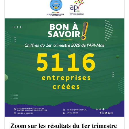
𝐙𝐨𝐨𝐦 𝐬𝐮𝐫 𝐥𝐞𝐬 𝐫𝐞́𝐬𝐮𝐥𝐭𝐚𝐭𝐬 𝐝𝐮 𝟏𝐞𝐫 𝐭𝐫𝐢𝐦𝐞𝐬𝐭𝐫𝐞