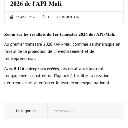
𝟐𝟎𝟐𝟔 𝐝𝐞 𝐥’𝐀𝐏𝐈-𝐌𝐚𝐥𝐢.
16 AVRIL 2026
AUCUN COMMENTAIRE
𝐙𝐨𝐨𝐦 𝐬𝐮𝐫 𝐥𝐞𝐬 𝐫𝐞́𝐬𝐮𝐥𝐭𝐚𝐭𝐬 𝐝𝐮 𝟏𝐞𝐫 𝐭𝐫𝐢𝐦𝐞𝐬𝐭𝐫𝐞 𝟐𝟎𝟐𝟔 𝐝𝐞 𝐥’𝐀𝐏𝐈-𝐌𝐚𝐥𝐢.
Au premier trimestre 2026, l’API-Mali confirme sa dynamique en
faveur de la promotion de l’investissement et de
l’entrepreneuriat.
Avec 𝟓 𝟏𝟏𝟔 𝐞𝐧𝐭𝐫𝐞𝐩𝐫𝐢𝐬𝐞𝐬 𝐜𝐫𝐞́𝐞́𝐞𝐬, ces résultats illustrent
l’engagement constant de l’Agence à faciliter la création
d’entreprises et à renforcer le tissu économique national.
Categories
evenements