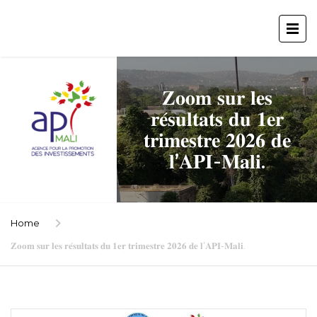
𝐙𝐨𝐨𝐦 𝐬𝐮𝐫 𝐥𝐞𝐬
𝐫𝐞́𝐬𝐮𝐥𝐭𝐚𝐭𝐬 𝐝𝐮 𝟏𝐞𝐫
𝐭𝐫𝐢𝐦𝐞𝐬𝐭𝐫𝐞 𝟐𝟎𝟐𝟔 𝐝𝐞
𝐥’𝐀𝐏𝐈-𝐌𝐚𝐥𝐢.
Home
𝐙𝐨𝐨𝐦 𝐬𝐮𝐫 𝐥𝐞𝐬 𝐫𝐞́𝐬𝐮𝐥𝐭𝐚𝐭𝐬 𝐝𝐮 𝟏𝐞𝐫 𝐭𝐫𝐢𝐦𝐞𝐬𝐭𝐫𝐞 𝟐𝟎𝟐𝟔 𝐝𝐞 𝐥’𝐀𝐏𝐈-𝐌𝐚𝐥𝐢.