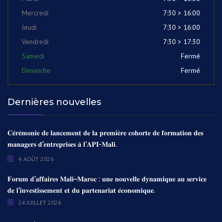
Mercredi
7:30 > 16:00
Jeudi
7:30 > 16:00
Vendredi
7:30 > 17:30
Samedi
Fermé
Dimanche
Fermé
Dernières nouvelles
𝐂𝐞́𝐫𝐞́𝐦𝐨𝐧𝐢𝐞 𝐝𝐞 𝐥𝐚𝐧𝐜𝐞𝐦𝐞𝐧𝐭 𝐝𝐞 𝐥𝐚 𝐩𝐫𝐞𝐦𝐢𝐞̀𝐫𝐞 𝐜𝐨𝐡𝐨𝐫𝐭𝐞 𝐝𝐞 𝐟𝐨𝐫𝐦𝐚𝐭𝐢𝐨𝐧 𝐝𝐞𝐬
𝐦𝐚𝐧𝐚𝐠𝐞𝐫𝐬 𝐝’𝐞𝐧𝐭𝐫𝐞𝐩𝐫𝐢𝐬𝐞𝐬 𝐚̀ 𝐥’𝐀𝐏𝐈-𝐌𝐚𝐥𝐢.
4 AOÛT 2026
𝐅𝐨𝐫𝐮𝐦 𝐝’𝐚𝐟𝐟𝐚𝐢𝐫𝐞𝐬 𝐌𝐚𝐥𝐢–𝐌𝐚𝐫𝐨𝐜 : 𝐮𝐧𝐞 𝐧𝐨𝐮𝐯𝐞𝐥𝐥𝐞 𝐝𝐲𝐧𝐚𝐦𝐢𝐪𝐮𝐞 𝐚𝐮 𝐬𝐞𝐫𝐯𝐢𝐜𝐞
𝐝𝐞 𝐥’𝐢𝐧𝐯𝐞𝐬𝐭𝐢𝐬𝐬𝐞𝐦𝐞𝐧𝐭 𝐞𝐭 𝐝𝐮 𝐩𝐚𝐫𝐭𝐞𝐧𝐚𝐫𝐢𝐚𝐭 𝐞́𝐜𝐨𝐧𝐨𝐦𝐢𝐪𝐮𝐞.
24 JUILLET 2026