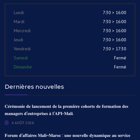
Lundi
7:30 > 16:00
Mardi
7:30 > 16:00
Mercredi
7:30 > 16:00
Jeudi
7:30 > 16:00
Vendredi
7:30 > 17:30
Samedi
Fermé
Dimanche
Fermé
Dernières nouvelles
𝐂𝐞́𝐫𝐞́𝐦𝐨𝐧𝐢𝐞 𝐝𝐞 𝐥𝐚𝐧𝐜𝐞𝐦𝐞𝐧𝐭 𝐝𝐞 𝐥𝐚 𝐩𝐫𝐞𝐦𝐢𝐞̀𝐫𝐞 𝐜𝐨𝐡𝐨𝐫𝐭𝐞 𝐝𝐞 𝐟𝐨𝐫𝐦𝐚𝐭𝐢𝐨𝐧 𝐝𝐞𝐬
𝐦𝐚𝐧𝐚𝐠𝐞𝐫𝐬 𝐝’𝐞𝐧𝐭𝐫𝐞𝐩𝐫𝐢𝐬𝐞𝐬 𝐚̀ 𝐥’𝐀𝐏𝐈-𝐌𝐚𝐥𝐢.
4 AOÛT 2026
𝐅𝐨𝐫𝐮𝐦 𝐝’𝐚𝐟𝐟𝐚𝐢𝐫𝐞𝐬 𝐌𝐚𝐥𝐢–𝐌𝐚𝐫𝐨𝐜 : 𝐮𝐧𝐞 𝐧𝐨𝐮𝐯𝐞𝐥𝐥𝐞 𝐝𝐲𝐧𝐚𝐦𝐢𝐪𝐮𝐞 𝐚𝐮 𝐬𝐞𝐫𝐯𝐢𝐜𝐞