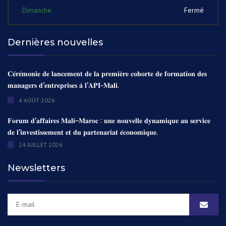
Dimanche
Fermé
Dernières nouvelles
𝐂𝐞́𝐫𝐞́𝐦𝐨𝐧𝐢𝐞 𝐝𝐞 𝐥𝐚𝐧𝐜𝐞𝐦𝐞𝐧𝐭 𝐝𝐞 𝐥𝐚 𝐩𝐫𝐞𝐦𝐢𝐞̀𝐫𝐞 𝐜𝐨𝐡𝐨𝐫𝐭𝐞 𝐝𝐞 𝐟𝐨𝐫𝐦𝐚𝐭𝐢𝐨𝐧 𝐝𝐞𝐬
𝐦𝐚𝐧𝐚𝐠𝐞𝐫𝐬 𝐝’𝐞𝐧𝐭𝐫𝐞𝐩𝐫𝐢𝐬𝐞𝐬 𝐚̀ 𝐥’𝐀𝐏𝐈-𝐌𝐚𝐥𝐢.
4 AOÛT 2026
𝐅𝐨𝐫𝐮𝐦 𝐝’𝐚𝐟𝐟𝐚𝐢𝐫𝐞𝐬 𝐌𝐚𝐥𝐢–𝐌𝐚𝐫𝐨𝐜 : 𝐮𝐧𝐞 𝐧𝐨𝐮𝐯𝐞𝐥𝐥𝐞 𝐝𝐲𝐧𝐚𝐦𝐢𝐪𝐮𝐞 𝐚𝐮 𝐬𝐞𝐫𝐯𝐢𝐜𝐞
𝐝𝐞 𝐥’𝐢𝐧𝐯𝐞𝐬𝐭𝐢𝐬𝐬𝐞𝐦𝐞𝐧𝐭 𝐞𝐭 𝐝𝐮 𝐩𝐚𝐫𝐭𝐞𝐧𝐚𝐫𝐢𝐚𝐭 𝐞́𝐜𝐨𝐧𝐨𝐦𝐢𝐪𝐮𝐞.
24 JUILLET 2026
Newsletters