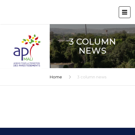
3 COLUMN
NEWS
Home
3 column news